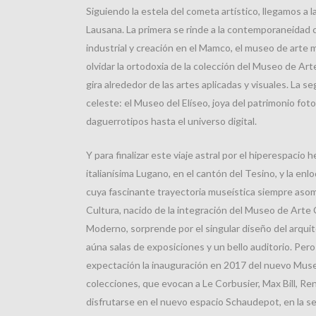
Siguiendo la estela del cometa artístico, llegamos a 
Lausana. La primera se rinde a la contemporaneidad c
industrial y creación en el Mamco, el museo de arte 
olvidar la ortodoxia de la colección del Museo de Ar
gira alrededor de las artes aplicadas y visuales. La 
celeste: el Museo del Elíseo, joya del patrimonio fot
daguerrotipos hasta el universo digital.
Y para finalizar este viaje astral por el hiperespacio h
italianísima Lugano, en el cantón del Tesino, y la enl
cuya fascinante trayectoria museística siempre aso
Cultura, nacido de la integración del Museo de Arte
Moderno, sorprende por el singular diseño del arqui
aúna salas de exposiciones y un bello auditorio. Per
expectación la inauguración en 2017 del nuevo Muse
colecciones, que evocan a Le Corbusier, Max Bill, Ren
disfrutarse en el nuevo espacio Schaudepot, en la se