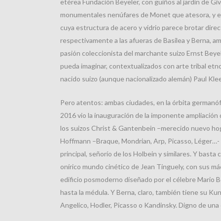
etérea Fundación Beyeler, con guiños al jardín de Gi
monumentales nenúfares de Monet que atesora, y el
cuya estructura de acero y vidrio parece brotar dir
respectivamente a las afueras de Basilea y Berna, a
pasión coleccionista del marchante suizo Ernst Beye
pueda imaginar, contextualizados con arte tribal etnog
nacido suizo (aunque nacionalizado alemán) Paul Klee
Pero atentos: ambas ciudades, en la órbita germanóf
2016 vio la inauguración de la imponente ampliació
los suizos Christ & Gantenbein –merecido nuevo hoga
Hoffmann –Braque, Mondrian, Arp, Picasso, Léger…- q
principal, señorío de los Holbein y similares. Y basta c
onírico mundo cinético de Jean Tinguely, con sus má
edificio posmoderno diseñado por el célebre Mario Bo
hasta la médula. Y Berna, claro, también tiene su Ku
Angelico, Hodler, Picasso o Kandinsky. Digno de una c