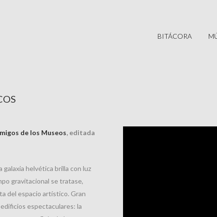
BITÁCORA
MÚ
COS
 Amigos de los Museos
, editada
galaxia helvética brilla con luz
po gravitacional se tratase,
ta del espacio artístico. Gran
edificios espectaculares: la