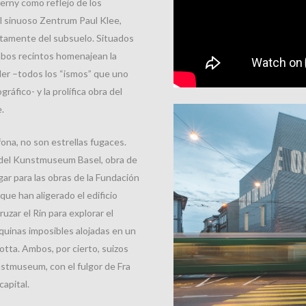
verny como reflejo de los
 sinuoso Zentrum Paul Klee,
ectamente del subsuelo. Situados
mbos recintos homenajean la
ler –todos los “ismos” que uno
ráfico- y la prolífica obra del
.
ona, no son estrellas fugaces.
n del Kunstmuseum Basel, obra de
r para las obras de la Fundación
ue han aligerado el edificio
ruzar el Rin para explorar el
quinas imposibles alojadas en un
tta. Ambos, por cierto, suizos
nstmuseum, con el fulgor de Fra
apital.