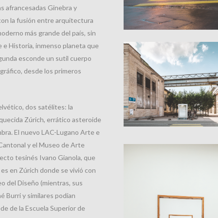
las afrancesadas Ginebra y
on la fusión entre arquitectura
moderno más grande del país, sin
te e Historia, inmenso planeta que
segunda esconde un sutil cuerpo
ográfico, desde los primeros
elvético, dos satélites: la
oquecida Zúrich, errático asteroide
mbra. El nuevo LAC-Lugano Arte e
 Cantonal y el Museo de Arte
tecto tesinés Ivano Gianola, que
o es en Zúrich donde se vivió con
o del Diseño (mientras, sus
é Burri y similares podían
de de la Escuela Superior de