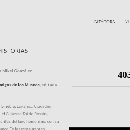
BITÁCORA
MÚ
HISTORIAS
r Mikel González
 Amigos de los Museos
, editada
a, Ginebra, Lugano… Ciudades
 –el
Guillermo Tell
de Rossini,
orillas del lago homónimo, con su
money
. En los restaurantes –