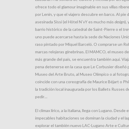
ofrece todo el glamour imaginable en sus villas riber
por Lenin, y que el viajero descubre en barco. Al pie
asesinada Sissí (el Hôtel N´vY es mucho más
design
),
barrio histórico de la catedral de Saint-Pierre o el
tre
uno puede acercarse hasta la sede de Naciones Unid
raso pintado por Miquel Barceló. O comprarse un Rol
marcas relojeras ginebrinas. El MAMCO, el museo 
más grande del país, se encuentra también aquí. Via
pena detenerse en la casa que Le Corbusier diseñó pa
Museo del Arte Bruto, al Museo Olímpico o al fotográ
coincide con una coreografía de Maurice Béjart o Phi
la tradición local inaugurada por los Ballets Russes 
pedir…
El clímax lírico, a la italiana, llega con Lugano. Desd
impecables habitaciones se dominan la ciudad y el la
explorar el también nuevo LAC-Lugano Arte e Cultura