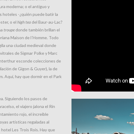
ura moderna; o el antiguo y
los hoteles -¿quién puede batir la
ster, o el
high tea
del Baur-au-Lac?
na
troupe
donde también brillan el
seriana Maison de l´Homme. Todo
igila una ciudad medieval donde
vitrales de Sigmar Polke y Marc
interthur esconde colecciones de
liación de Gigon & Guyer), la de
. Aquí, hay que dormir en el Park
ea. Siguiendo los pasos de
celso, el viajero jalona el Rin
tamiento rojo, el increíble
yas artísticas regaladas al
 hotel Les Trois Rois. Hay que