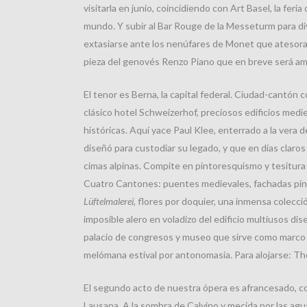
visitarla en junio, coincidiendo con Art Basel, la feri
mundo. Y subir al Bar Rouge de la Messeturm para div
extasiarse ante los nenúfares de Monet que atesora 
pieza del genovés Renzo Piano que en breve será amp
El tenor es Berna, la capital federal. Ciudad-cantón co
clásico hotel Schweizerhof, preciosos edificios medi
históricas. Aquí yace Paul Klee, enterrado a la vera d
diseñó para custodiar su legado, y que en días claros 
cimas alpinas. Compite en pintoresquismo y tesitura 
Cuatro Cantones: puentes medievales, fachadas pint
Lüftelmalerei
, flores por doquier, una inmensa colecci
imposible alero en voladizo del edificio multiusos di
palacio de congresos y museo que sirve como marco al
melómana estival por antonomasia. Para alojarse: Th
El segundo acto de nuestra ópera es afrancesado, c
Lausana. A la sombra de Calvino y mecida por las agu