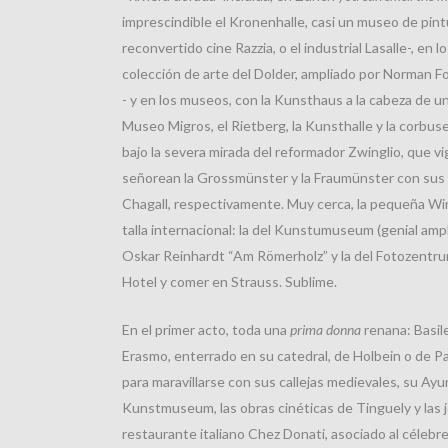
imprescindible el Kronenhalle, casi un museo de pint
reconvertido cine Razzia, o el industrial Lasalle-, en 
colección de arte del Dolder, ampliado por Norman Fo
- y en los museos, con la Kunsthaus a la cabeza de u
Museo Migros, el Rietberg, la Kunsthalle y la corbu
bajo la severa mirada del reformador Zwinglio, que v
señorean la Grossmünster y la Fraumünster con sus 
Chagall, respectivamente. Muy cerca, la pequeña W
talla internacional: la del Kunstumuseum (genial amp
Oskar Reinhardt “Am Römerholz” y la del Fotozentrum
Hotel y comer en Strauss. Sublime.
En el primer acto, toda una
prima donna
renana: Basil
Erasmo, enterrado en su catedral, de Holbein o de Para
para maravillarse con sus callejas medievales, su Ayun
Kunstmuseum, las obras cinéticas de Tinguely y las jo
restaurante italiano Chez Donati, asociado al célebre