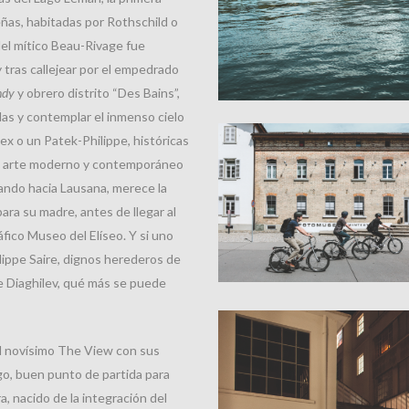
eñas, habitadas por Rothschild o
 del mítico Beau-Rivage fue
 y tras callejear por el empedrado
ndy
y obrero distrito “Des Bains”,
as y contemplar el inmenso cielo
ex o un Patek-Philippe, históricas
de arte moderno y contemporáneo
jando hacia Lausana, merece la
ra su madre, antes de llegar al
fico Museo del Elíseo. Y si uno
lippe Saire, dignos herederos de
de Diaghilev, qué más se puede
e el novísimo The View con sus
go, buen punto de partida para
, nacido de la integración del