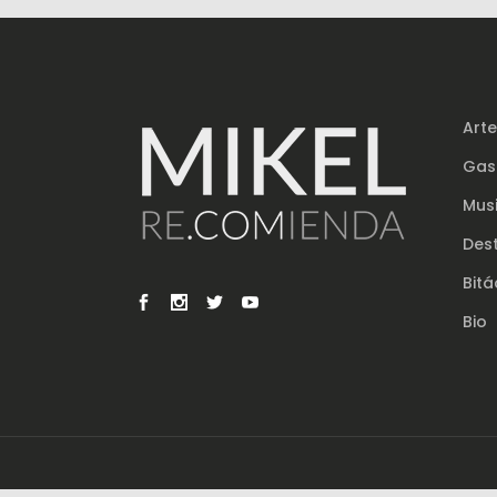
Arte
Gas
Mus
Des
Bit
Bio