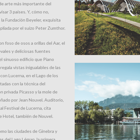
a de arte más importante del
isar 3 países. Y, cómo no,
la Fundación Beyeler, exquisita
liada por el suizo Peter Zumthor.
n foso de osos a orillas del Aar, el
evales y deliciosas fuentes
el sinuoso edificio que Piano
regala vistas inigualables de las
con Lucerna, en el Lago de los
adas con la técnica del
ón privada Picasso y la mole de
señado por Jean Nouvel. Auditorio,
 Festival de Lucerna, cita
e Hotel, también de Nouvel.
omo las ciudades de Ginebra y
as del Lago Léman, la primera