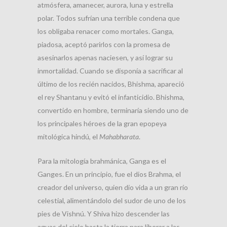
atmósfera, amanecer, aurora, luna y estrella
polar. Todos sufrían una terrible condena que
los obligaba renacer como mortales. Ganga,
piadosa, aceptó parirlos con la promesa de
asesinarlos apenas naciesen, y así lograr su
inmortalidad. Cuando se disponía a sacrificar al
último de los recién nacidos, Bhishma, apareció
el rey Shantanu y evitó el infanticidio. Bhishma,
convertido en hombre, terminaría siendo uno de
los principales héroes de la gran epopeya
mitológica hindú, el
Mahabharata
.
Para la mitología brahmánica, Ganga es el
Ganges. En un principio, fue el dios Brahma, el
creador del universo, quien dio vida a un gran río
celestial, alimentándolo del sudor de uno de los
pies de Vishnú. Y Shiva hizo descender las
aguas del cielo hasta la tierra para liberar a las