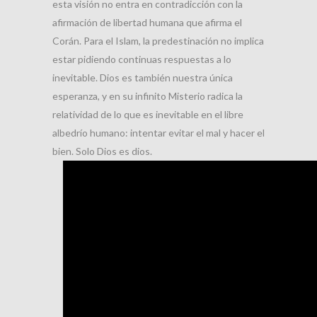
esta visión no entra en contradicción con la
afirmación de libertad humana que afirma el
Corán. Para el Islam, la predestinación no implica
estar pidiendo continuas respuestas a lo
inevitable. Dios es también nuestra única
esperanza, y en su infinito Misterio radica la
relatividad de lo que es inevitable en el libre
albedrío humano: intentar evitar el mal y hacer el
bien. Solo Dios es dios.