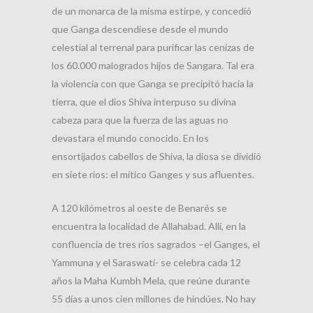
de un monarca de la misma estirpe, y concedió
que Ganga descendiese desde el mundo
celestial al terrenal para purificar las cenizas de
los 60.000 malogrados hijos de Sangara. Tal era
la violencia con que Ganga se precipitó hacia la
tierra, que el dios Shiva interpuso su divina
cabeza para que la fuerza de las aguas no
devastara el mundo conocido. En los
ensortijados cabellos de Shiva, la diosa se dividió
en siete ríos: el mítico Ganges y sus afluentes.
A 120 kilómetros al oeste de Benarés se
encuentra la localidad de Allahabad. Allí, en la
confluencia de tres ríos sagrados –el Ganges, el
Yammuna y el Saraswati- se celebra cada 12
años la Maha Kumbh Mela, que reúne durante
55 días a unos cien millones de hindúes. No hay