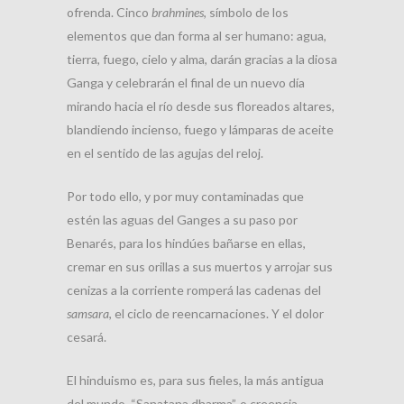
ofrenda. Cinco
brahmines
, símbolo de los
elementos que dan forma al ser humano: agua,
tierra, fuego, cielo y alma, darán gracias a la diosa
Ganga y celebrarán el final de un nuevo día
mirando hacia el río desde sus floreados altares,
blandiendo incienso, fuego y lámparas de aceite
en el sentido de las agujas del reloj.
Por todo ello, y por muy contaminadas que
estén las aguas del Ganges a su paso por
Benarés, para los hindúes bañarse en ellas,
cremar en sus orillas a sus muertos y arrojar sus
cenizas a la corriente romperá las cadenas del
samsara
, el ciclo de reencarnaciones. Y el dolor
cesará.
El hinduismo es, para sus fieles, la más antigua
del mundo. “Sanatana dharma”, o creencia