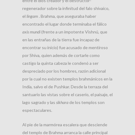
entre el dios creador y el destructor-
regenerador sobre la infinitud del falo shivaico,
el
lingam
. Brahma, que aseguraba haber
encontrado el lugar donde terminaba el fálico
axis mundi
(frente a un impotente Vishnú, que
en las entrañas de la tierra fue incapaz de
encontrar su inicio) fue acusado de mentiroso
por Shiva, quien además de cortarle como
castigo la quinta cabeza le condenó a ser
despreciado por los hombres, razón adicional
por la cual no existen templos brahmánicos en la
India, salvo el de Pushkar. Desde la terraza del
santuario las vistas sobre el caserío, el paisaje, el
lago sagrado y las
sikhara
de los templos son
espectaculares.
Al pie de la marmórea escalera que desciende
del templo de Brahma arranca la calle principal