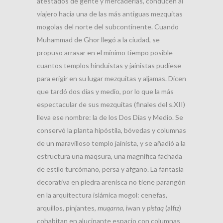
atestados de gente y mercaderías, conducen al
viajero hacia una de las más antiguas mezquitas
mogolas del norte del subcontinente. Cuando
Muhammad de Ghor llegó a la ciudad, se
propuso arrasar en el mínimo tiempo posible
cuantos templos hinduistas y jainistas pudiese
para erigir en su lugar mezquitas y aljamas. Dicen
que tardó dos días y medio, por lo que la más
espectacular de sus mezquitas (finales del s.XII)
lleva ese nombre: la de los Dos Días y Medio. Se
conservó la planta hipóstila, bóvedas y columnas
de un maravilloso templo jainista, y se añadió a la
estructura una maqsura, una magnífica fachada
de estilo turcómano, persa y afgano. La fantasía
decorativa en piedra arenisca no tiene parangón
en la arquitectura islámica mogol: cenefas,
arquillos, pinjantes,
muqarna
, iwan y
pistaq
(alfiz)
cohabitan en alucinante espacio con columnas