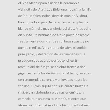
el Birla Mandir para asistir a la ceremonia
vishnuíta del
Aarti
. Los Birla, una riquísima familia
de industriales indios, devotísimos de Vishnú,
han poblado el país de ostentosos templos de
blanco mármol a mayor gloria del dios. A las ocho
en punto, un brahmán de altivo porte descorre
teatralmente dos grandes cortinas rojas… y no
damos crédito. A los sones del
ohm
, el sonido
primigenio, y del tañido de las campanas que
producen ese acorde perfecto, el
Aarti
(comunión) de fuego se celebra frente a dos
gigantescas fallas de Vishnú y Lakhsmi, tocadas
con tremendas coronas y enjoyadas hasta los
tobillos. El dios sujeta con sus cuatro brazos la
chakra
para defenderse de sus enemigos, la
caracola que anuncia su victoria, el cetro que
afirma su poder… A modo de hisopo, el brahmán