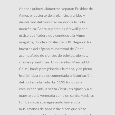
Apenas quince kilómetros separan Pushkar de
Ajmer, el desierto de la planicie, la aridez y
desolación del frondoso verdor de la India
monzónica. Basta superar los Arawalli por el
mítico desfiladero que conduce a la Ajmer
mogólica, donde a finales del s.XII llegaron las
huestes del afgano Muhammad de Ghor,
acompañado de cientos de zelotes, ulemas,
imames y santones. Uno de ellos, Main ud-Din
Chisti, había peregrinado a la Meca, y en pleno
hadj
le había sido encomendada la islamización
del norte de la India. En 1192 fundó una
comunidad sufí, la secta Chisti, en Ajmer, y a su
muerte sería venerada como un santo. Hacia su
tumba siguen peregrinando hoy en día
musulmanes de toda Asia: dicen que siete