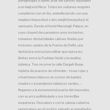
peregrinajes a Ajmer, al
pir
del santón, equivalen
a un
hadj
a la Meca. Todos los sultanes mogoles
cumplieron con el rito, embelleciendo con una
maqbara
(mausoleo) y dos
masjid
(mezquitas) el
santuario. Desde el hotel Mansingh Palace, en
cuyo césped descansamos unos instantes,
tomamos destartaladas calesas tiradas por
trotones camino de la Puerta de Delhi, una
fantástica estructura militar que marca los
límites entre la Pushkar hindú y la medina
islámica. Tras recorrer la calle Dargah Bazar,
repleta de puestos de ofrendas –rosas rojas y
crisantemos blancos en cestas de bambú,
chadors y estandartes islámicos verdes…-
llegamos a la monumental puerta del mausoleo,
con su arco polilobulado y sus torrecillas
esquineras. Descalzos y con la cabeza cubierta,
penetramos en el recinto sagrado acompañados